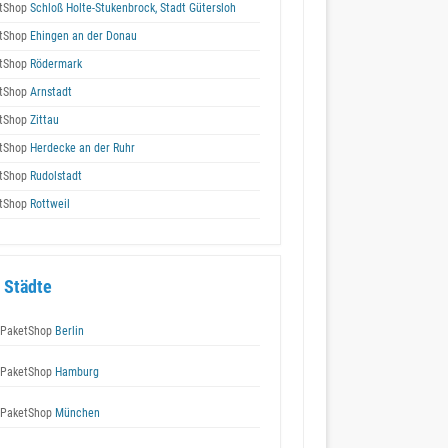
tShop
Schloß Holte-Stukenbrock, Stadt Gütersloh
tShop
Ehingen an der Donau
tShop
Rödermark
tShop
Arnstadt
tShop
Zittau
tShop
Herdecke an der Ruhr
tShop
Rudolstadt
tShop
Rottweil
 Städte
 PaketShop
Berlin
 PaketShop
Hamburg
 PaketShop
München