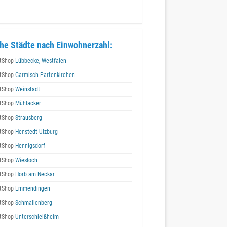
he Städte nach Einwohnerzahl:
tShop
Lübbecke, Westfalen
tShop
Garmisch-Partenkirchen
tShop
Weinstadt
tShop
Mühlacker
tShop
Strausberg
tShop
Henstedt-Ulzburg
tShop
Hennigsdorf
tShop
Wiesloch
tShop
Horb am Neckar
tShop
Emmendingen
tShop
Schmallenberg
tShop
Unterschleißheim