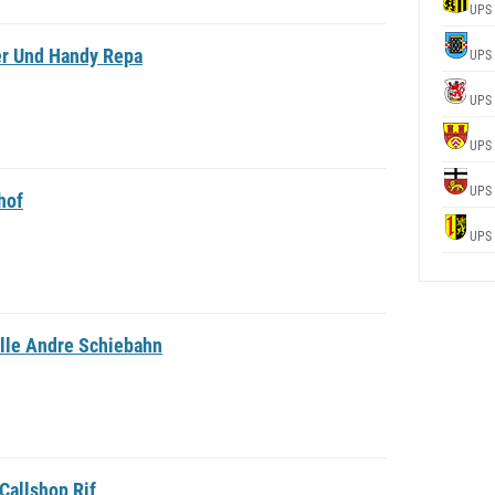
UPS
er Und Handy Repa
UPS
UPS
UPS
UPS
hof
UPS
lle Andre Schiebahn
Callshop Rif