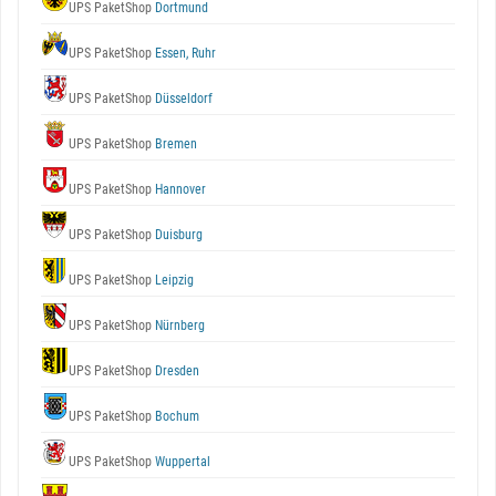
UPS PaketShop
Dortmund
UPS PaketShop
Essen, Ruhr
UPS PaketShop
Düsseldorf
UPS PaketShop
Bremen
UPS PaketShop
Hannover
UPS PaketShop
Duisburg
UPS PaketShop
Leipzig
UPS PaketShop
Nürnberg
UPS PaketShop
Dresden
UPS PaketShop
Bochum
UPS PaketShop
Wuppertal