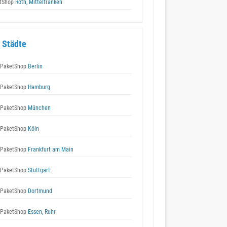
tShop
Roth, Mittelfranken
 Städte
 PaketShop
Berlin
 PaketShop
Hamburg
 PaketShop
München
 PaketShop
Köln
 PaketShop
Frankfurt am Main
 PaketShop
Stuttgart
 PaketShop
Dortmund
 PaketShop
Essen, Ruhr