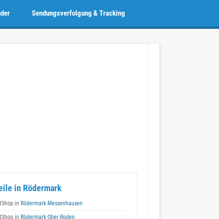
nder
Sendungsverfolgung & Tracking
eile in Rödermark
tShop in
Rödermark Messenhausen
tShop in
Rödermark Ober-Roden