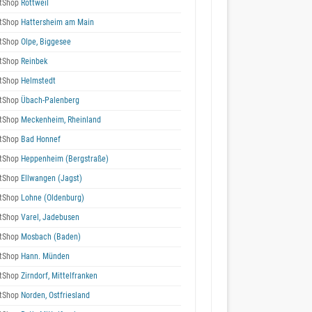
tShop
Rottweil
tShop
Hattersheim am Main
tShop
Olpe, Biggesee
tShop
Reinbek
tShop
Helmstedt
tShop
Übach-Palenberg
tShop
Meckenheim, Rheinland
tShop
Bad Honnef
tShop
Heppenheim (Bergstraße)
tShop
Ellwangen (Jagst)
tShop
Lohne (Oldenburg)
tShop
Varel, Jadebusen
tShop
Mosbach (Baden)
tShop
Hann. Münden
tShop
Zirndorf, Mittelfranken
tShop
Norden, Ostfriesland