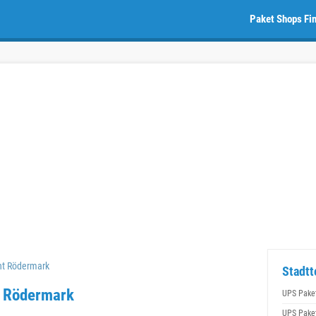
Paket Shops Fi
nt Rödermark
Stadtt
n Rödermark
UPS Pake
UPS Pake