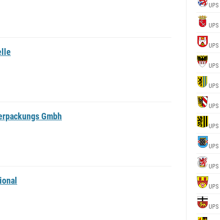
UPS
UPS
UPS
lle
UPS
UPS
UPS
Verpackungs Gmbh
UPS
UPS
UPS
ional
UPS
UPS