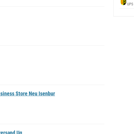
UPS
siness Store Neu Isenbur
versand Ug