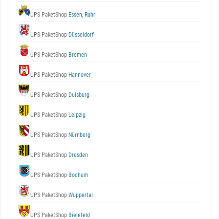
UPS PaketShop
Essen, Ruhr
UPS PaketShop
Düsseldorf
UPS PaketShop
Bremen
UPS PaketShop
Hannover
UPS PaketShop
Duisburg
UPS PaketShop
Leipzig
UPS PaketShop
Nürnberg
UPS PaketShop
Dresden
UPS PaketShop
Bochum
UPS PaketShop
Wuppertal
UPS PaketShop
Bielefeld