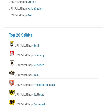
UPS PaketShop
Krefeld
UPS PaketShop
Halle (Saale)
UPS PaketShop
Kiel
Top 20 Städte
UPS PaketShop
Berlin
UPS PaketShop
Hamburg
UPS PaketShop
München
UPS PaketShop
Köln
UPS PaketShop
Frankfurt am Main
UPS PaketShop
Stuttgart
UPS PaketShop
Dortmund