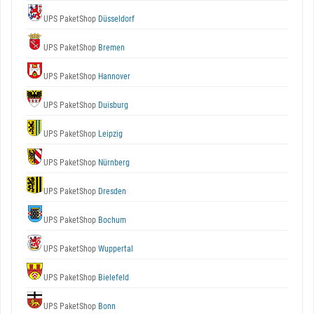
UPS PaketShop
Düsseldorf
UPS PaketShop
Bremen
UPS PaketShop
Hannover
UPS PaketShop
Duisburg
UPS PaketShop
Leipzig
UPS PaketShop
Nürnberg
UPS PaketShop
Dresden
UPS PaketShop
Bochum
UPS PaketShop
Wuppertal
UPS PaketShop
Bielefeld
UPS PaketShop
Bonn