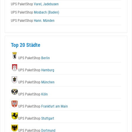
UPS PaketShop
Varel, Jadebusen
UPS PaketShop
Mosbach (Baden)
UPS PaketShop
Hann. Münden
Top 20 Städte
UPS PaketShop
Berlin
UPS PaketShop
Hamburg
UPS PaketShop
München
UPS PaketShop
Köln
UPS PaketShop
Frankfurt am Main
UPS PaketShop
Stuttgart
UPS PaketShop
Dortmund