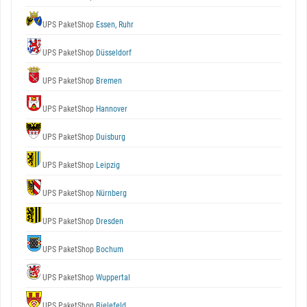
UPS PaketShop
Essen, Ruhr
UPS PaketShop
Düsseldorf
UPS PaketShop
Bremen
UPS PaketShop
Hannover
UPS PaketShop
Duisburg
UPS PaketShop
Leipzig
UPS PaketShop
Nürnberg
UPS PaketShop
Dresden
UPS PaketShop
Bochum
UPS PaketShop
Wuppertal
UPS PaketShop
Bielefeld