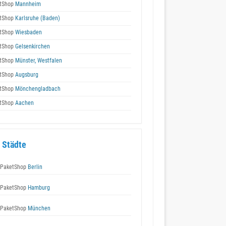
tShop
Mannheim
tShop
Karlsruhe (Baden)
tShop
Wiesbaden
tShop
Gelsenkirchen
tShop
Münster, Westfalen
tShop
Augsburg
tShop
Mönchengladbach
tShop
Aachen
 Städte
 PaketShop
Berlin
 PaketShop
Hamburg
 PaketShop
München