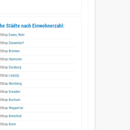
he Städte nach Einwohnerzahl:
tShop
Essen, Ruhr
tShop
Düsseldorf
tShop
Bremen
tShop
Hannover
tShop
Duisburg
tShop
Leipzig
tShop
Nürnberg
tShop
Dresden
tShop
Bochum
tShop
Wuppertal
tShop
Bielefeld
tShop
Bonn