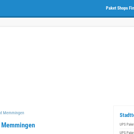
Paket Shops Fi
int Memmingen
Stadt
in Memmingen
UPS Pake
UPS Pake