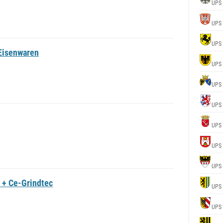
UPS
UPS
UPS
Eisenwaren
UPS
UPS
UPS
UPS
UPS
UPS
 + Ce-Grindtec
UPS
UPS