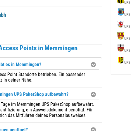
UPS
mbh
UPS
UPS
UPS
 Access Points in Memmingen
UPS
UPS
gibt es in Memmingen?
ss Point Standorte betrieben. Ein passender
z in deiner Nähe.
mingen UPS PaketShop aufbewahrt?
u 7 Tage im Memmingen UPS PaketShop aufbewahrt.
entifizierung, ein Ausweisdokument benötigt. Für
sich das Mitführen deines Personalausweises.
ngen geöffnet?