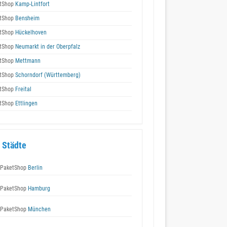
tShop
Kamp-Lintfort
tShop
Bensheim
tShop
Hückelhoven
tShop
Neumarkt in der Oberpfalz
tShop
Mettmann
tShop
Schorndorf (Württemberg)
tShop
Freital
tShop
Ettlingen
 Städte
 PaketShop
Berlin
 PaketShop
Hamburg
 PaketShop
München