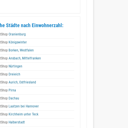
he Städte nach Einwohnerzahl:
tShop
Oranienburg
tShop
Königswinter
tShop
Borken, Westfalen
tShop
Ansbach, Mittelfranken
tShop
Nürtingen
tShop
Dreieich
tShop
Aurich, Ostfriesland
tShop
Pirna
tShop
Dachau
tShop
Laatzen bei Hannover
tShop
Kirchheim unter Teck
tShop
Halberstadt