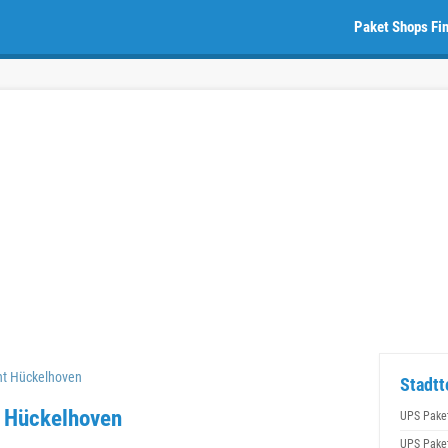
Paket Shops Fi
nt Hückelhoven
Stadtt
n Hückelhoven
UPS Pake
UPS Pake