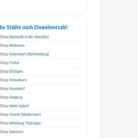
he Städte nach Einwohnerzahl:
tShop
Neumarkt in der Oberpfalz
tShop
Mettmann
tShop
Schorndorf (Württemberg)
tShop
Freital
tShop
Ettlingen
tShop
Schwabach
tShop
Warendorf
tShop
Siegburg
tShop
Sankt Ingbert
tShop
Voerde (Niederrhein)
tShop
Altenburg, Thüringen
tShop
Saarlouis