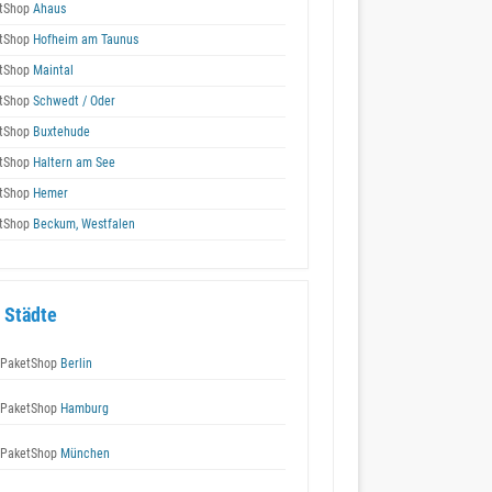
tShop
Ahaus
tShop
Hofheim am Taunus
tShop
Maintal
tShop
Schwedt / Oder
tShop
Buxtehude
tShop
Haltern am See
tShop
Hemer
tShop
Beckum, Westfalen
 Städte
 PaketShop
Berlin
 PaketShop
Hamburg
 PaketShop
München