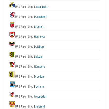
UPS PaketShop
Essen, Ruhr
UPS PaketShop
Düsseldorf
UPS PaketShop
Bremen
UPS PaketShop
Hannover
UPS PaketShop
Duisburg
UPS PaketShop
Leipzig
UPS PaketShop
Nürnberg
UPS PaketShop
Dresden
UPS PaketShop
Bochum
UPS PaketShop
Wuppertal
UPS PaketShop
Bielefeld