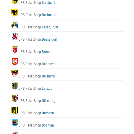
UPS PaketShop
Stuttgart
UPS PaketShop
Dortmund
UPS PaketShop
Essen, Ruhr
UPS PaketShop
Düsseldorf
UPS PaketShop
Bremen
UPS PaketShop
Hannover
UPS PaketShop
Duisburg
UPS PaketShop
Leipzig
UPS PaketShop
Nürnberg
UPS PaketShop
Dresden
UPS PaketShop
Bochum