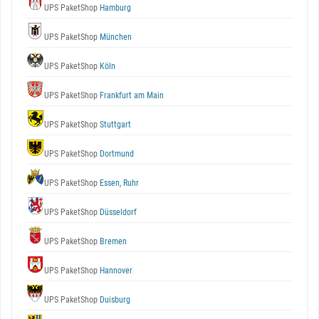
UPS PaketShop
Hamburg
UPS PaketShop
München
UPS PaketShop
Köln
UPS PaketShop
Frankfurt am Main
UPS PaketShop
Stuttgart
UPS PaketShop
Dortmund
UPS PaketShop
Essen, Ruhr
UPS PaketShop
Düsseldorf
UPS PaketShop
Bremen
UPS PaketShop
Hannover
UPS PaketShop
Duisburg