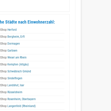
he Städte nach Einwohnerzahl:
tShop
Herford
tShop
Bergheim, Erft
tShop
Dormagen
tShop
Garbsen
tShop
Wesel am Rhein
tShop
Kempten (Allgäu)
tShop
Schwäbisch Gmünd
tShop
Sindelfingen
tShop
Landshut, Isar
tShop
Rüsselsheim
tShop
Rosenheim, Oberbayern
tShop
Langenfeld (Rheinland)