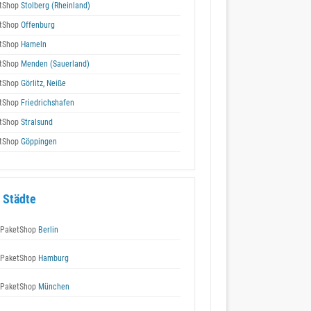
tShop
Stolberg (Rheinland)
tShop
Offenburg
tShop
Hameln
tShop
Menden (Sauerland)
tShop
Görlitz, Neiße
tShop
Friedrichshafen
tShop
Stralsund
tShop
Göppingen
 Städte
 PaketShop
Berlin
 PaketShop
Hamburg
 PaketShop
München