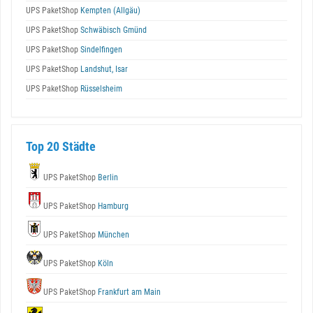
UPS PaketShop
Kempten (Allgäu)
UPS PaketShop
Schwäbisch Gmünd
UPS PaketShop
Sindelfingen
UPS PaketShop
Landshut, Isar
UPS PaketShop
Rüsselsheim
Top 20 Städte
UPS PaketShop
Berlin
UPS PaketShop
Hamburg
UPS PaketShop
München
UPS PaketShop
Köln
UPS PaketShop
Frankfurt am Main