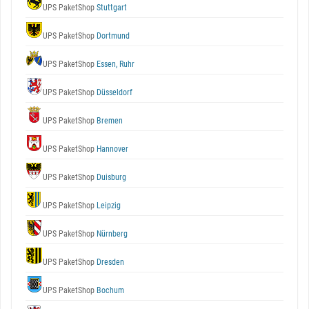
UPS PaketShop
Stuttgart
UPS PaketShop
Dortmund
UPS PaketShop
Essen, Ruhr
UPS PaketShop
Düsseldorf
UPS PaketShop
Bremen
UPS PaketShop
Hannover
UPS PaketShop
Duisburg
UPS PaketShop
Leipzig
UPS PaketShop
Nürnberg
UPS PaketShop
Dresden
UPS PaketShop
Bochum