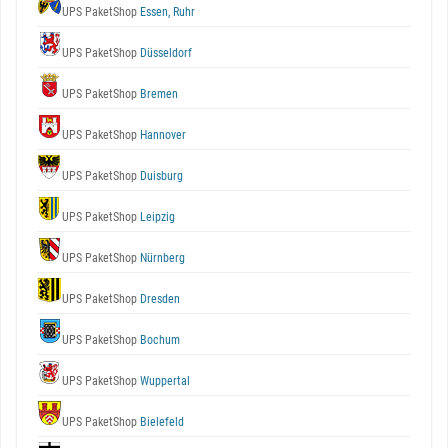
UPS PaketShop
Essen, Ruhr
UPS PaketShop
Düsseldorf
UPS PaketShop
Bremen
UPS PaketShop
Hannover
UPS PaketShop
Duisburg
UPS PaketShop
Leipzig
UPS PaketShop
Nürnberg
UPS PaketShop
Dresden
UPS PaketShop
Bochum
UPS PaketShop
Wuppertal
UPS PaketShop
Bielefeld