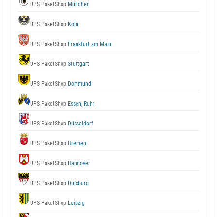
UPS PaketShop
München
UPS PaketShop
Köln
UPS PaketShop
Frankfurt am Main
UPS PaketShop
Stuttgart
UPS PaketShop
Dortmund
UPS PaketShop
Essen, Ruhr
UPS PaketShop
Düsseldorf
UPS PaketShop
Bremen
UPS PaketShop
Hannover
UPS PaketShop
Duisburg
UPS PaketShop
Leipzig