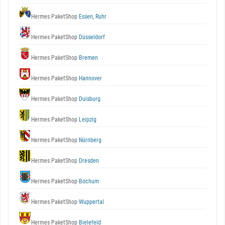
Hermes PaketShop
Essen, Ruhr
Hermes PaketShop
Düsseldorf
Hermes PaketShop
Bremen
Hermes PaketShop
Hannover
Hermes PaketShop
Duisburg
Hermes PaketShop
Leipzig
Hermes PaketShop
Nürnberg
Hermes PaketShop
Dresden
Hermes PaketShop
Bochum
Hermes PaketShop
Wuppertal
Hermes PaketShop
Bielefeld