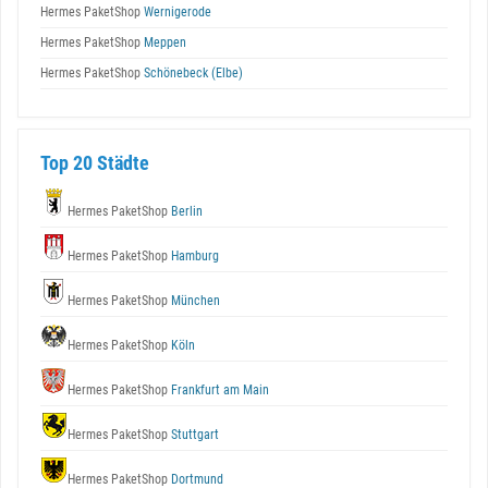
Hermes PaketShop
Wernigerode
Hermes PaketShop
Meppen
Hermes PaketShop
Schönebeck (Elbe)
Top 20 Städte
Hermes PaketShop
Berlin
Hermes PaketShop
Hamburg
Hermes PaketShop
München
Hermes PaketShop
Köln
Hermes PaketShop
Frankfurt am Main
Hermes PaketShop
Stuttgart
Hermes PaketShop
Dortmund