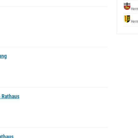
Herm
Herm
ung
 Rathaus
athaus