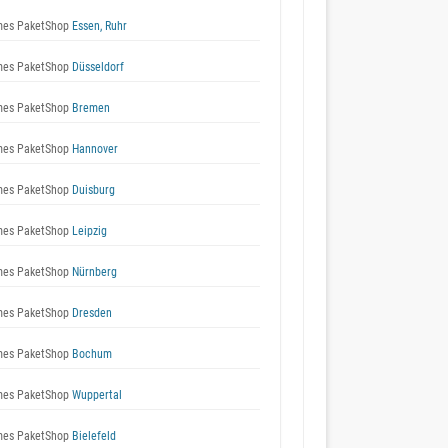
es PaketShop
Essen, Ruhr
es PaketShop
Düsseldorf
es PaketShop
Bremen
es PaketShop
Hannover
es PaketShop
Duisburg
es PaketShop
Leipzig
es PaketShop
Nürnberg
es PaketShop
Dresden
es PaketShop
Bochum
es PaketShop
Wuppertal
es PaketShop
Bielefeld