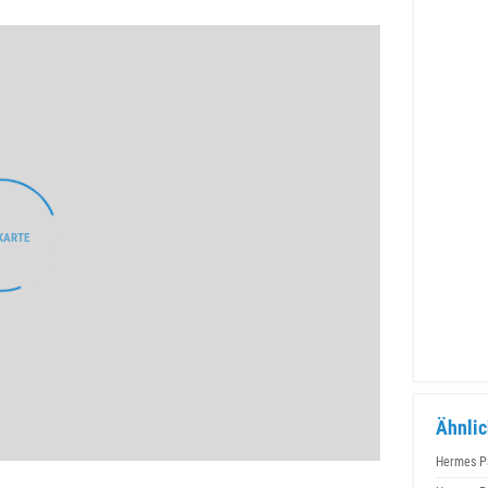
Ähnlic
Hermes P