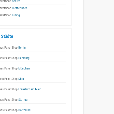
aketShop
Seelze
aketShop
Dietzenbach
aketShop
Erding
 Städte
es PaketShop
Berlin
es PaketShop
Hamburg
es PaketShop
München
es PaketShop
Köln
es PaketShop
Frankfurt am Main
es PaketShop
Stuttgart
es PaketShop
Dortmund