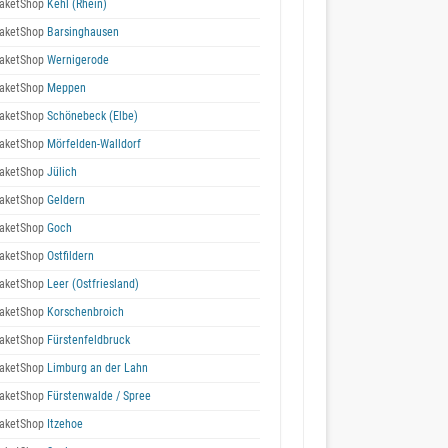
aketShop
Kehl (Rhein)
aketShop
Barsinghausen
aketShop
Wernigerode
aketShop
Meppen
aketShop
Schönebeck (Elbe)
aketShop
Mörfelden-Walldorf
aketShop
Jülich
aketShop
Geldern
aketShop
Goch
aketShop
Ostfildern
aketShop
Leer (Ostfriesland)
aketShop
Korschenbroich
aketShop
Fürstenfeldbruck
aketShop
Limburg an der Lahn
aketShop
Fürstenwalde / Spree
aketShop
Itzehoe