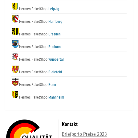
Hermes PaketShop
Leipzig
Hermes PaketShop
Nürnberg
Hermes PaketShop
Dresden
Hermes PaketShop
Bochum
Hermes PaketShop
Wuppertal
Hermes PaketShop
Bielefeld
Hermes PaketShop
Bonn
Hermes PaketShop
Mannheim
Kontakt
Briefporto Preise 2023