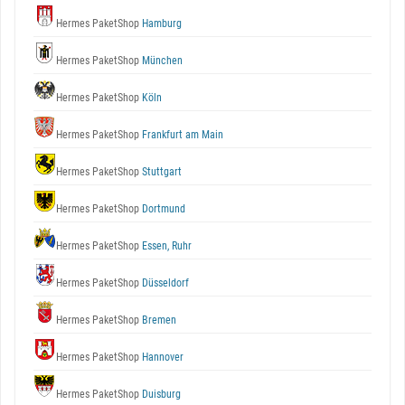
Hermes PaketShop
Hamburg
Hermes PaketShop
München
Hermes PaketShop
Köln
Hermes PaketShop
Frankfurt am Main
Hermes PaketShop
Stuttgart
Hermes PaketShop
Dortmund
Hermes PaketShop
Essen, Ruhr
Hermes PaketShop
Düsseldorf
Hermes PaketShop
Bremen
Hermes PaketShop
Hannover
Hermes PaketShop
Duisburg