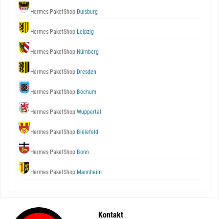
Hermes PaketShop
Duisburg
Hermes PaketShop
Leipzig
Hermes PaketShop
Nürnberg
Hermes PaketShop
Dresden
Hermes PaketShop
Bochum
Hermes PaketShop
Wuppertal
Hermes PaketShop
Bielefeld
Hermes PaketShop
Bonn
Hermes PaketShop
Mannheim
Kontakt