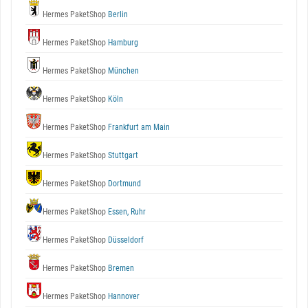
Hermes PaketShop
Berlin
Hermes PaketShop
Hamburg
Hermes PaketShop
München
Hermes PaketShop
Köln
Hermes PaketShop
Frankfurt am Main
Hermes PaketShop
Stuttgart
Hermes PaketShop
Dortmund
Hermes PaketShop
Essen, Ruhr
Hermes PaketShop
Düsseldorf
Hermes PaketShop
Bremen
Hermes PaketShop
Hannover