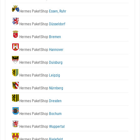
Hermes PaketShop
Essen, Ruhr
Hermes PaketShop
Düsseldorf
Hermes PaketShop
Bremen
Hermes PaketShop
Hannover
Hermes PaketShop
Duisburg
Hermes PaketShop
Leipzig
Hermes PaketShop
Nürnberg
Hermes PaketShop
Dresden
Hermes PaketShop
Bochum
Hermes PaketShop
Wuppertal
Hermes PaketShop
Bielefeld