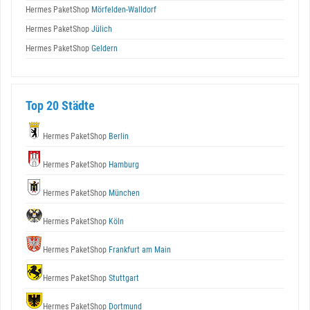
Hermes PaketShop
Mörfelden-Walldorf
Hermes PaketShop
Jülich
Hermes PaketShop
Geldern
Top 20 Städte
Hermes PaketShop
Berlin
Hermes PaketShop
Hamburg
Hermes PaketShop
München
Hermes PaketShop
Köln
Hermes PaketShop
Frankfurt am Main
Hermes PaketShop
Stuttgart
Hermes PaketShop
Dortmund