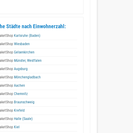
he Städte nach Einwohnerzahl:
aketShop
Karlsruhe (Baden)
aketShop
Wiesbaden
aketShop
Gelsenkirchen
aketShop
Münster, Westfalen
aketShop
Augsburg
aketShop
Mönchengladbach
aketShop
Aachen
aketShop
Chemnitz
aketShop
Braunschweig
aketShop
Krefeld
aketShop
Halle (Saale)
aketShop
Kiel