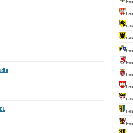
Herm
Herm
Herm
Herm
Herm
Herm
udio
Herm
Herm
Herm
EL
Herm
Herm