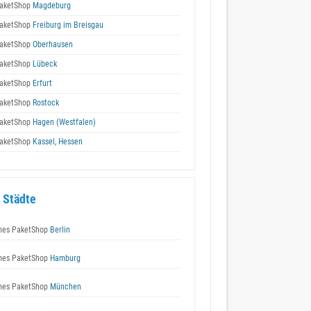
aketShop
Magdeburg
aketShop
Freiburg im Breisgau
aketShop
Oberhausen
aketShop
Lübeck
aketShop
Erfurt
aketShop
Rostock
aketShop
Hagen (Westfalen)
aketShop
Kassel, Hessen
 Städte
es PaketShop
Berlin
es PaketShop
Hamburg
es PaketShop
München