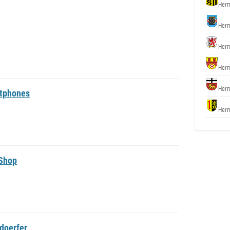
Herm
Herm
Herm
Herm
Herm
rtphones
Herm
 Shop
doerfer