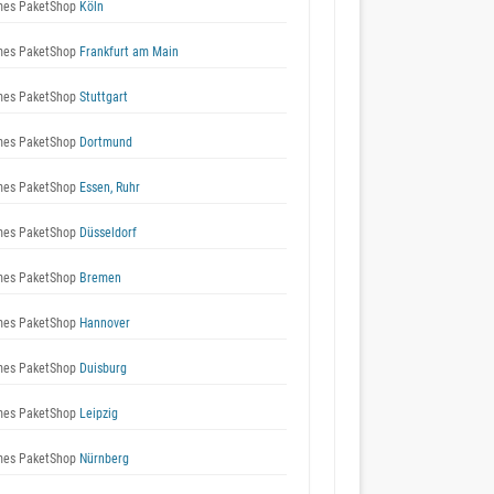
es PaketShop
Köln
es PaketShop
Frankfurt am Main
es PaketShop
Stuttgart
es PaketShop
Dortmund
es PaketShop
Essen, Ruhr
es PaketShop
Düsseldorf
es PaketShop
Bremen
es PaketShop
Hannover
es PaketShop
Duisburg
es PaketShop
Leipzig
es PaketShop
Nürnberg