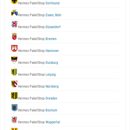
Hermes PaketShop
Dortmund
Hermes PaketShop
Essen, Ruhr
Hermes PaketShop
Düsseldorf
Hermes PaketShop
Bremen
Hermes PaketShop
Hannover
Hermes PaketShop
Duisburg
Hermes PaketShop
Leipzig
Hermes PaketShop
Nürnberg
Hermes PaketShop
Dresden
Hermes PaketShop
Bochum
Hermes PaketShop
Wuppertal