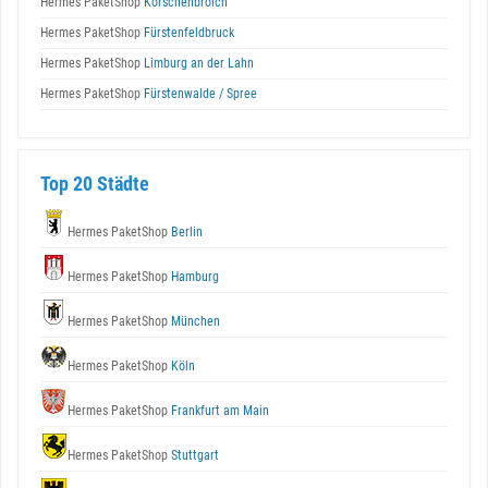
Hermes PaketShop
Korschenbroich
Hermes PaketShop
Fürstenfeldbruck
Hermes PaketShop
Limburg an der Lahn
Hermes PaketShop
Fürstenwalde / Spree
Top 20 Städte
Hermes PaketShop
Berlin
Hermes PaketShop
Hamburg
Hermes PaketShop
München
Hermes PaketShop
Köln
Hermes PaketShop
Frankfurt am Main
Hermes PaketShop
Stuttgart