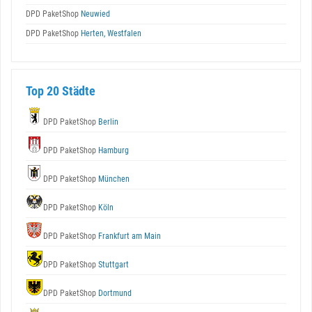
DPD PaketShop
Neuwied
DPD PaketShop
Herten, Westfalen
Top 20 Städte
DPD PaketShop
Berlin
DPD PaketShop
Hamburg
DPD PaketShop
München
DPD PaketShop
Köln
DPD PaketShop
Frankfurt am Main
DPD PaketShop
Stuttgart
DPD PaketShop
Dortmund