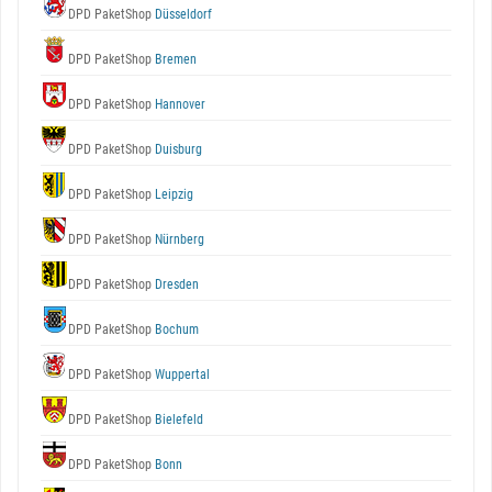
DPD PaketShop
Düsseldorf
DPD PaketShop
Bremen
DPD PaketShop
Hannover
DPD PaketShop
Duisburg
DPD PaketShop
Leipzig
DPD PaketShop
Nürnberg
DPD PaketShop
Dresden
DPD PaketShop
Bochum
DPD PaketShop
Wuppertal
DPD PaketShop
Bielefeld
DPD PaketShop
Bonn