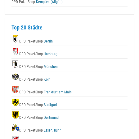
DPD PaketShop
Kempten (Allgäu)
Top 20 Städte
DPD PaketShop
Berlin
DPD PaketShop
Hamburg
DPD PaketShop
München
DPD PaketShop
Köln
DPD PaketShop
Frankfurt am Main
DPD PaketShop
Stuttgart
DPD PaketShop
Dortmund
DPD PaketShop
Essen, Ruhr