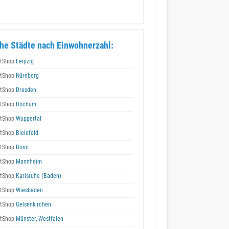
he Städte nach Einwohnerzahl:
tShop
Leipzig
tShop
Nürnberg
tShop
Dresden
tShop
Bochum
tShop
Wuppertal
tShop
Bielefeld
tShop
Bonn
tShop
Mannheim
tShop
Karlsruhe (Baden)
tShop
Wiesbaden
tShop
Gelsenkirchen
tShop
Münster, Westfalen