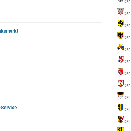
DPD
DPD
DPD
nkemarkt
DPD
DPD
DPD
DPD
DPD
DPD
-Service
DPD
DPD