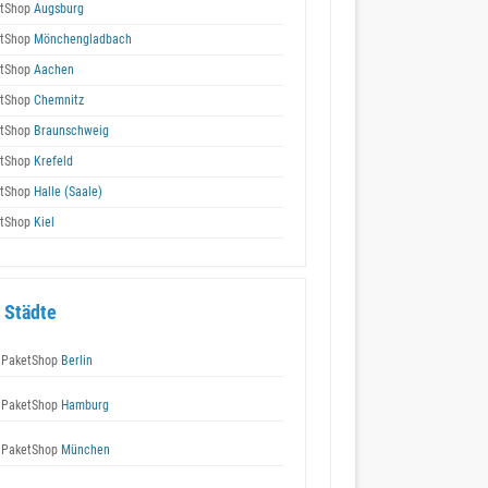
tShop
Augsburg
tShop
Mönchengladbach
tShop
Aachen
tShop
Chemnitz
tShop
Braunschweig
tShop
Krefeld
tShop
Halle (Saale)
tShop
Kiel
 Städte
 PaketShop
Berlin
 PaketShop
Hamburg
 PaketShop
München