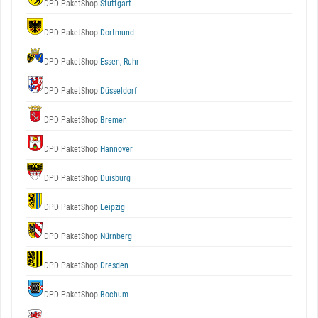
DPD PaketShop
Stuttgart
DPD PaketShop
Dortmund
DPD PaketShop
Essen, Ruhr
DPD PaketShop
Düsseldorf
DPD PaketShop
Bremen
DPD PaketShop
Hannover
DPD PaketShop
Duisburg
DPD PaketShop
Leipzig
DPD PaketShop
Nürnberg
DPD PaketShop
Dresden
DPD PaketShop
Bochum