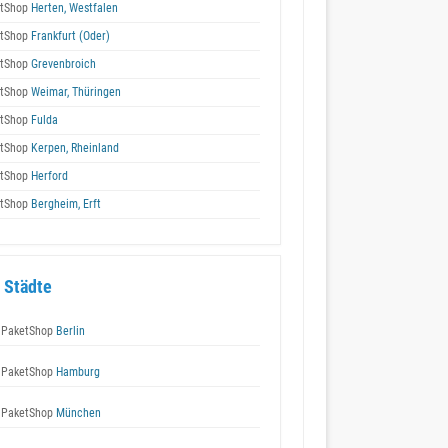
tShop
Herten, Westfalen
tShop
Frankfurt (Oder)
tShop
Grevenbroich
tShop
Weimar, Thüringen
tShop
Fulda
tShop
Kerpen, Rheinland
tShop
Herford
tShop
Bergheim, Erft
 Städte
 PaketShop
Berlin
 PaketShop
Hamburg
 PaketShop
München