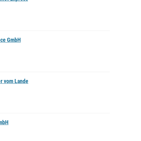
ice GmbH
er vom Lande
GmbH