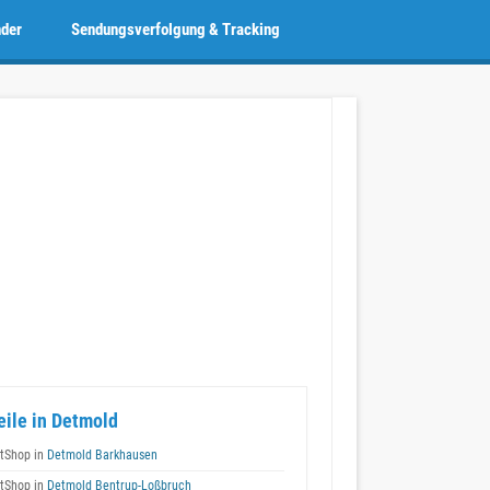
nder
Sendungsverfolgung & Tracking
eile in Detmold
tShop in
Detmold Barkhausen
tShop in
Detmold Bentrup-Loßbruch