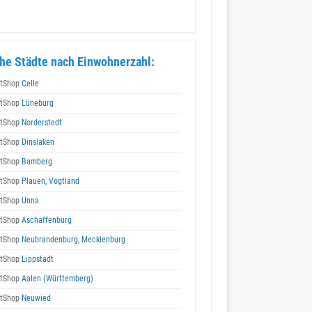
he Städte nach Einwohnerzahl:
tShop
Celle
tShop
Lüneburg
tShop
Norderstedt
tShop
Dinslaken
tShop
Bamberg
tShop
Plauen, Vogtland
tShop
Unna
tShop
Aschaffenburg
tShop
Neubrandenburg, Mecklenburg
tShop
Lippstadt
tShop
Aalen (Württemberg)
tShop
Neuwied