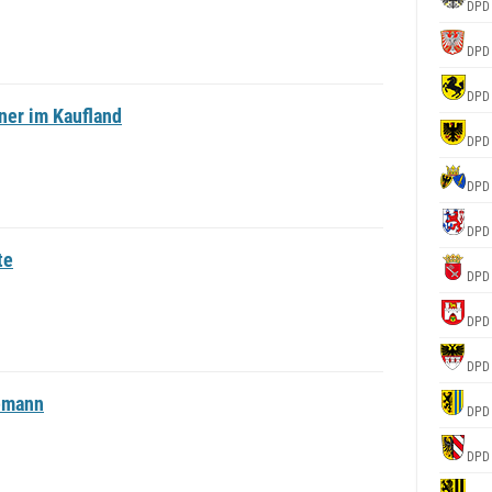
DPD
DPD
DPD
ner im Kaufland
DPD
DPD
DPD
te
DPD
DPD
DPD
emann
DPD
DPD