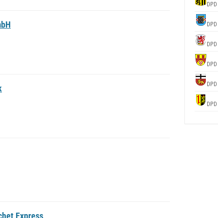
DPD
mbH
DPD
DPD
DPD
DPD
k
DPD
chet Express