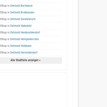
tShop in
Detmold Berlebeck
tShop in
Detmold Brokhausen
tShop in
Detmold Diestelbruch
tShop in
Detmold Hakedahl
tShop in
Detmold Heidenoldendorf
tShop in
Detmold Heiligenkirchen
tShop in
Detmold Hiddesen
tShop in
Detmold Hornoldendorf
Alle Stadtteile anzeigen »