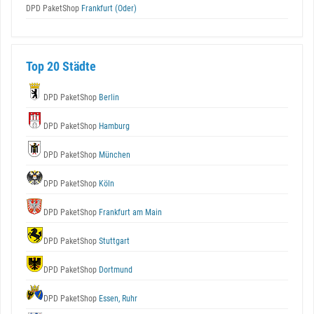
DPD PaketShop
Frankfurt (Oder)
Top 20 Städte
DPD PaketShop
Berlin
DPD PaketShop
Hamburg
DPD PaketShop
München
DPD PaketShop
Köln
DPD PaketShop
Frankfurt am Main
DPD PaketShop
Stuttgart
DPD PaketShop
Dortmund
DPD PaketShop
Essen, Ruhr