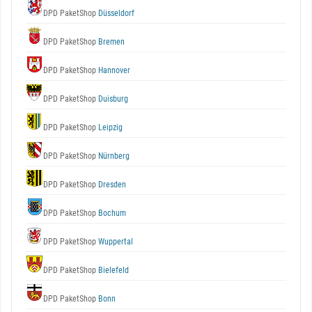
DPD PaketShop
Düsseldorf
DPD PaketShop
Bremen
DPD PaketShop
Hannover
DPD PaketShop
Duisburg
DPD PaketShop
Leipzig
DPD PaketShop
Nürnberg
DPD PaketShop
Dresden
DPD PaketShop
Bochum
DPD PaketShop
Wuppertal
DPD PaketShop
Bielefeld
DPD PaketShop
Bonn