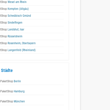
tShop
Wesel am Rhein
tShop
Kempten (Allgäu)
tShop
Schwäbisch Gmünd
tShop
Sindelfingen
tShop
Landshut, Isar
tShop
Rüsselsheim
tShop
Rosenheim, Oberbayern
tShop
Langenfeld (Rheinland)
 Städte
 PaketShop
Berlin
 PaketShop
Hamburg
 PaketShop
München