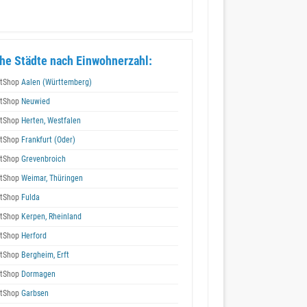
he Städte nach Einwohnerzahl:
tShop
Aalen (Württemberg)
tShop
Neuwied
tShop
Herten, Westfalen
tShop
Frankfurt (Oder)
tShop
Grevenbroich
tShop
Weimar, Thüringen
tShop
Fulda
tShop
Kerpen, Rheinland
tShop
Herford
tShop
Bergheim, Erft
tShop
Dormagen
tShop
Garbsen