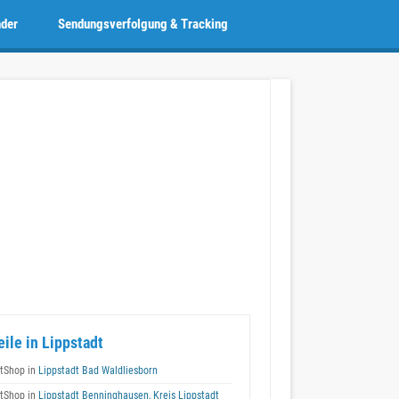
nder
Sendungsverfolgung & Tracking
eile in Lippstadt
tShop in
Lippstadt Bad Waldliesborn
tShop in
Lippstadt Benninghausen, Kreis Lippstadt