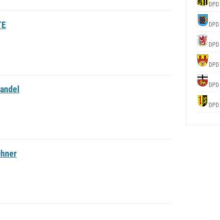
DPD
TE
DPD
DPD
DPD
DPD
andel
DPD
chner