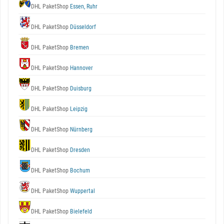
DHL PaketShop
Essen, Ruhr
DHL PaketShop
Düsseldorf
DHL PaketShop
Bremen
DHL PaketShop
Hannover
DHL PaketShop
Duisburg
DHL PaketShop
Leipzig
DHL PaketShop
Nürnberg
DHL PaketShop
Dresden
DHL PaketShop
Bochum
DHL PaketShop
Wuppertal
DHL PaketShop
Bielefeld