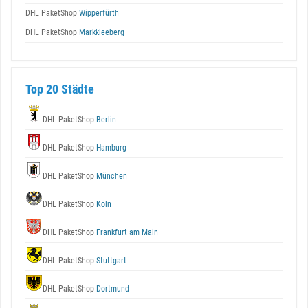
DHL PaketShop
Wipperfürth
DHL PaketShop
Markkleeberg
Top 20 Städte
DHL PaketShop
Berlin
DHL PaketShop
Hamburg
DHL PaketShop
München
DHL PaketShop
Köln
DHL PaketShop
Frankfurt am Main
DHL PaketShop
Stuttgart
DHL PaketShop
Dortmund