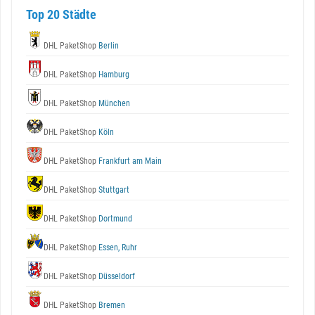
Top 20 Städte
DHL PaketShop
Berlin
DHL PaketShop
Hamburg
DHL PaketShop
München
DHL PaketShop
Köln
DHL PaketShop
Frankfurt am Main
DHL PaketShop
Stuttgart
DHL PaketShop
Dortmund
DHL PaketShop
Essen, Ruhr
DHL PaketShop
Düsseldorf
DHL PaketShop
Bremen