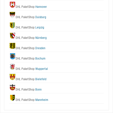
DHL PaketShop
Hannover
DHL PaketShop
Duisburg
DHL PaketShop
Leipzig
DHL PaketShop
Nürnberg
DHL PaketShop
Dresden
DHL PaketShop
Bochum
DHL PaketShop
Wuppertal
DHL PaketShop
Bielefeld
DHL PaketShop
Bonn
DHL PaketShop
Mannheim