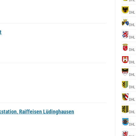
DHL
DHL
DHL
t
DHL
DHL
DHL
DHL
DHL
DHL
station, Raiffeisen Lüdinghausen
DHL
DHL