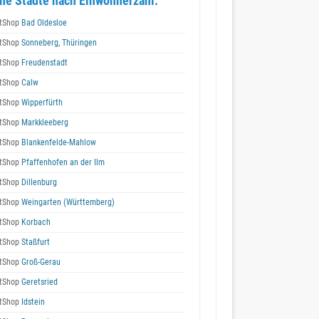
he Städte nach Einwohnerzahl:
tShop
Bad Oldesloe
tShop
Sonneberg, Thüringen
tShop
Freudenstadt
tShop
Calw
tShop
Wipperfürth
tShop
Markkleeberg
tShop
Blankenfelde-Mahlow
tShop
Pfaffenhofen an der Ilm
tShop
Dillenburg
tShop
Weingarten (Württemberg)
tShop
Korbach
tShop
Staßfurt
tShop
Groß-Gerau
tShop
Geretsried
tShop
Idstein