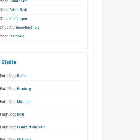
tShop
Ronnenberg
tShop
Eckernförde
tShop
Stadthagen
tShop
Annaberg-Buchholz
tShop
Starnberg
 Städte
 PaketShop
Berlin
 PaketShop
Hamburg
 PaketShop
München
 PaketShop
Köln
 PaketShop
Frankfurt am Main