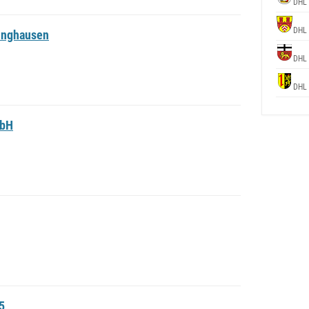
DHL
DHL
inghausen
DHL
DHL
mbH
5