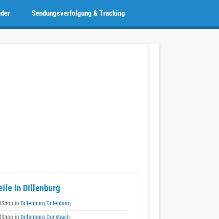
nder
Sendungsverfolgung & Tracking
eile in Dillenburg
tShop in
Dillenburg Dillenburg
tShop in
Dillenburg Donsbach