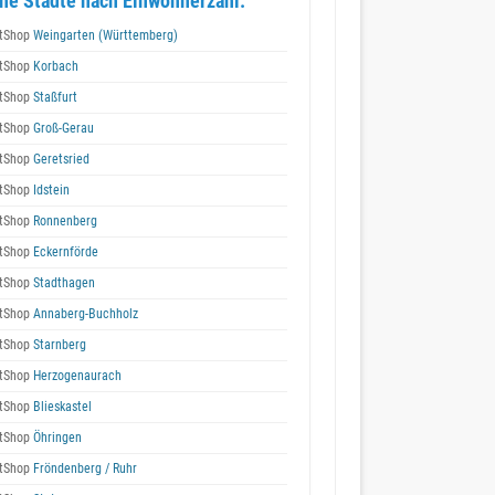
he Städte nach Einwohnerzahl:
tShop
Weingarten (Württemberg)
tShop
Korbach
tShop
Staßfurt
tShop
Groß-Gerau
tShop
Geretsried
tShop
Idstein
tShop
Ronnenberg
tShop
Eckernförde
tShop
Stadthagen
tShop
Annaberg-Buchholz
tShop
Starnberg
tShop
Herzogenaurach
tShop
Blieskastel
tShop
Öhringen
tShop
Fröndenberg / Ruhr