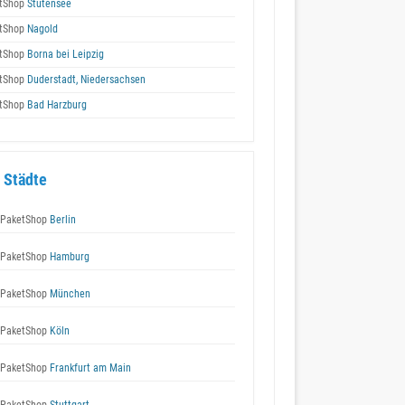
tShop
Stutensee
tShop
Nagold
tShop
Borna bei Leipzig
tShop
Duderstadt, Niedersachsen
tShop
Bad Harzburg
 Städte
 PaketShop
Berlin
 PaketShop
Hamburg
 PaketShop
München
 PaketShop
Köln
 PaketShop
Frankfurt am Main