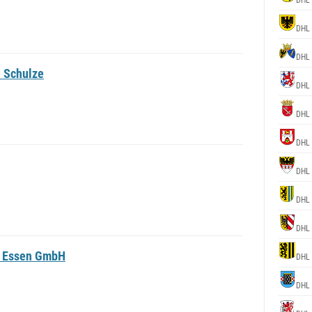
DHL
DHL
DHL
e Schulze
DHL
DHL
DHL
DHL
DHL
DHL
op Essen GmbH
DHL
DHL