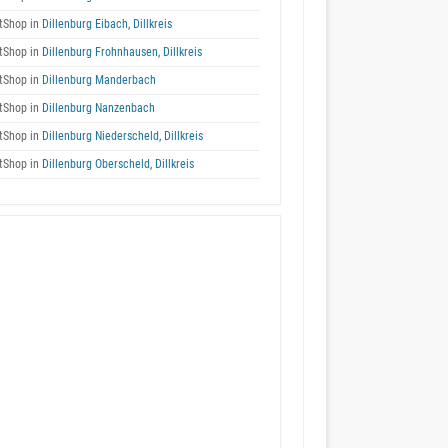
tShop in
Dillenburg Eibach, Dillkreis
tShop in
Dillenburg Frohnhausen, Dillkreis
tShop in
Dillenburg Manderbach
tShop in
Dillenburg Nanzenbach
tShop in
Dillenburg Niederscheld, Dillkreis
tShop in
Dillenburg Oberscheld, Dillkreis