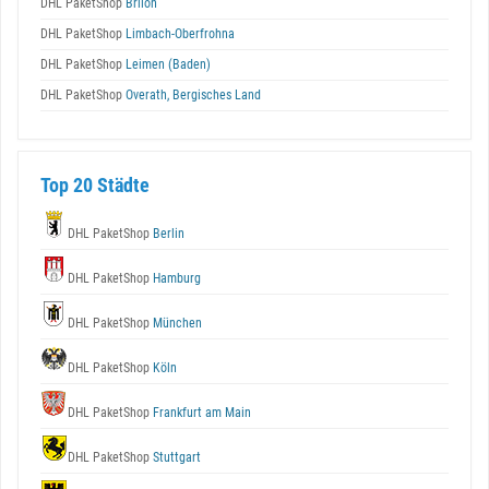
DHL PaketShop
Brilon
DHL PaketShop
Limbach-Oberfrohna
DHL PaketShop
Leimen (Baden)
DHL PaketShop
Overath, Bergisches Land
Top 20 Städte
DHL PaketShop
Berlin
DHL PaketShop
Hamburg
DHL PaketShop
München
DHL PaketShop
Köln
DHL PaketShop
Frankfurt am Main
DHL PaketShop
Stuttgart