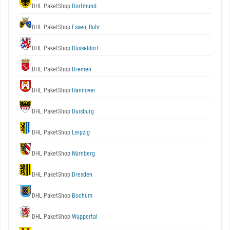
DHL PaketShop
Dortmund
DHL PaketShop
Essen, Ruhr
DHL PaketShop
Düsseldorf
DHL PaketShop
Bremen
DHL PaketShop
Hannover
DHL PaketShop
Duisburg
DHL PaketShop
Leipzig
DHL PaketShop
Nürnberg
DHL PaketShop
Dresden
DHL PaketShop
Bochum
DHL PaketShop
Wuppertal