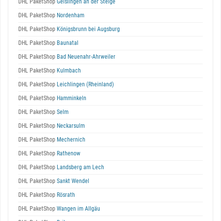
DHL PaketShop
Geislingen an der Steige
DHL PaketShop
Nordenham
DHL PaketShop
Königsbrunn bei Augsburg
DHL PaketShop
Baunatal
DHL PaketShop
Bad Neuenahr-Ahrweiler
DHL PaketShop
Kulmbach
DHL PaketShop
Leichlingen (Rheinland)
DHL PaketShop
Hamminkeln
DHL PaketShop
Selm
DHL PaketShop
Neckarsulm
DHL PaketShop
Mechernich
DHL PaketShop
Rathenow
DHL PaketShop
Landsberg am Lech
DHL PaketShop
Sankt Wendel
DHL PaketShop
Rösrath
DHL PaketShop
Wangen im Allgäu