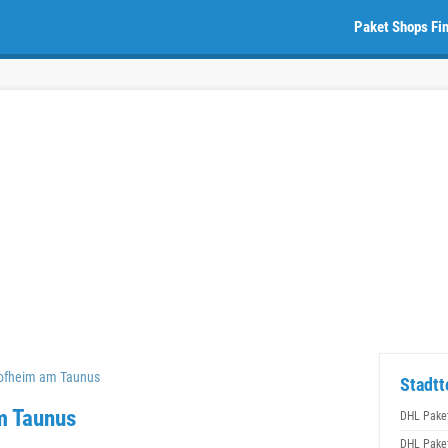
Paket Shops Fi
ofheim am Taunus
Stadtt
m Taunus
DHL Pake
DHL Pake