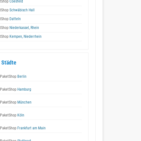
tShop
Coesfeld
tShop
Schwäbisch Hall
tShop
Datteln
tShop
Niederkassel, Rhein
tShop
Kempen, Niederrhein
 Städte
 PaketShop
Berlin
 PaketShop
Hamburg
 PaketShop
München
 PaketShop
Köln
 PaketShop
Frankfurt am Main