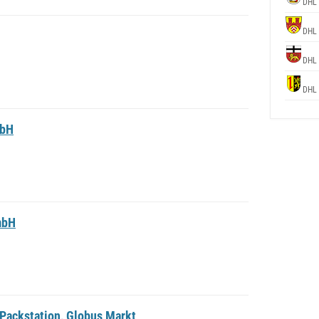
DHL
DHL
DHL
DHL
mbH
mbH
Packstation, Globus Markt