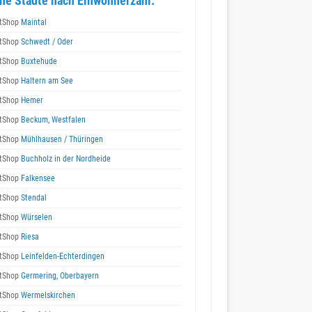
he Städte nach Einwohnerzahl:
tShop
Maintal
tShop
Schwedt / Oder
tShop
Buxtehude
tShop
Haltern am See
tShop
Hemer
tShop
Beckum, Westfalen
tShop
Mühlhausen / Thüringen
tShop
Buchholz in der Nordheide
tShop
Falkensee
tShop
Stendal
tShop
Würselen
tShop
Riesa
tShop
Leinfelden-Echterdingen
tShop
Germering, Oberbayern
tShop
Wermelskirchen