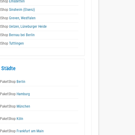
tShop
Emsdetten
tShop
Sinsheim (Elsenz)
tShop
Greven, Westfalen
tShop
Uelzen, Lüneburger Heide
tShop
Bernau bei Berlin
tShop
Tuttlingen
 Städte
 PaketShop
Berlin
 PaketShop
Hamburg
 PaketShop
München
 PaketShop
Köln
 PaketShop
Frankfurt am Main