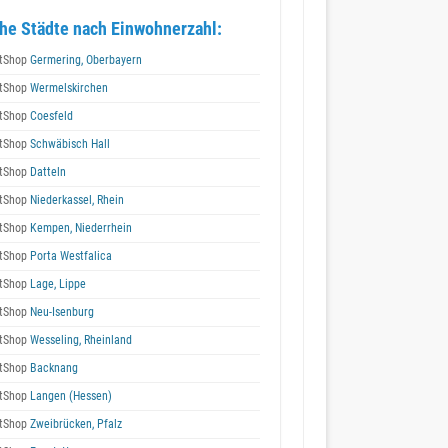
he Städte nach Einwohnerzahl:
tShop
Germering, Oberbayern
tShop
Wermelskirchen
tShop
Coesfeld
tShop
Schwäbisch Hall
tShop
Datteln
tShop
Niederkassel, Rhein
tShop
Kempen, Niederrhein
tShop
Porta Westfalica
tShop
Lage, Lippe
tShop
Neu-Isenburg
tShop
Wesseling, Rheinland
tShop
Backnang
tShop
Langen (Hessen)
tShop
Zweibrücken, Pfalz