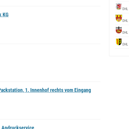
DHL
k KG
DHL
DHL
DHL
ackstation, 1. Innenhof rechts vom Eingang
d Andruckservice