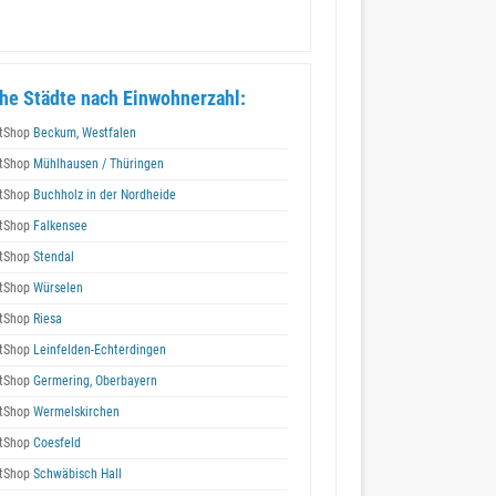
he Städte nach Einwohnerzahl:
tShop
Beckum, Westfalen
tShop
Mühlhausen / Thüringen
tShop
Buchholz in der Nordheide
tShop
Falkensee
tShop
Stendal
tShop
Würselen
tShop
Riesa
tShop
Leinfelden-Echterdingen
tShop
Germering, Oberbayern
tShop
Wermelskirchen
tShop
Coesfeld
tShop
Schwäbisch Hall