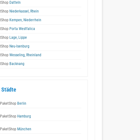
tShop
Datteln
tShop
Niederkassel, Rhein
tShop
Kempen, Niederrhein
tShop
Porta Westfalica
tShop
Lage, Lippe
tShop
Neu-Isenburg
tShop
Wesseling, Rheinland
tShop
Backnang
 Städte
 PaketShop
Berlin
 PaketShop
Hamburg
 PaketShop
München