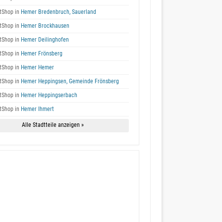
tShop in
Hemer Bredenbruch, Sauerland
tShop in
Hemer Brockhausen
tShop in
Hemer Deilinghofen
tShop in
Hemer Frönsberg
tShop in
Hemer Hemer
tShop in
Hemer Heppingsen, Gemeinde Frönsberg
tShop in
Hemer Heppingserbach
tShop in
Hemer Ihmert
Alle Stadtteile anzeigen »