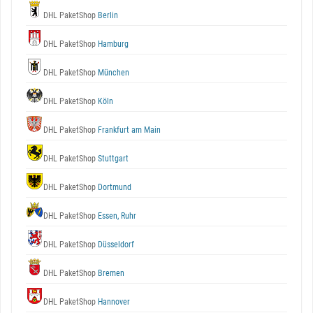
DHL PaketShop
Berlin
DHL PaketShop
Hamburg
DHL PaketShop
München
DHL PaketShop
Köln
DHL PaketShop
Frankfurt am Main
DHL PaketShop
Stuttgart
DHL PaketShop
Dortmund
DHL PaketShop
Essen, Ruhr
DHL PaketShop
Düsseldorf
DHL PaketShop
Bremen
DHL PaketShop
Hannover