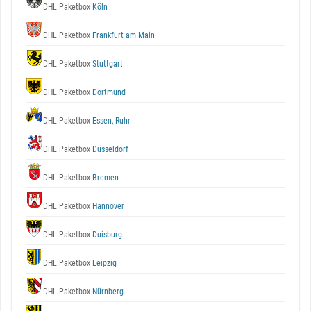
DHL Paketbox
Köln
DHL Paketbox
Frankfurt am Main
DHL Paketbox
Stuttgart
DHL Paketbox
Dortmund
DHL Paketbox
Essen, Ruhr
DHL Paketbox
Düsseldorf
DHL Paketbox
Bremen
DHL Paketbox
Hannover
DHL Paketbox
Duisburg
DHL Paketbox
Leipzig
DHL Paketbox
Nürnberg