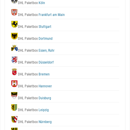
DHL Paketbox
Köln
DHL Paketbox
Frankfurt am Main
DHL Paketbox
Stuttgart
DHL Paketbox
Dortmund
DHL Paketbox
Essen, Ruhr
DHL Paketbox
Düsseldorf
DHL Paketbox
Bremen
DHL Paketbox
Hannover
DHL Paketbox
Duisburg
DHL Paketbox
Leipzig
DHL Paketbox
Nürnberg