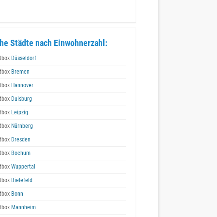
he Städte nach Einwohnerzahl:
tbox
Düsseldorf
tbox
Bremen
tbox
Hannover
tbox
Duisburg
tbox
Leipzig
tbox
Nürnberg
tbox
Dresden
tbox
Bochum
tbox
Wuppertal
tbox
Bielefeld
tbox
Bonn
tbox
Mannheim