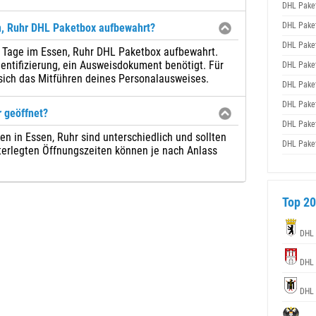
DHL Pake
DHL Pake
n, Ruhr DHL Paketbox aufbewahrt?
DHL Pake
7 Tage im Essen, Ruhr DHL Paketbox aufbewahrt.
entifizierung, ein Ausweisdokument benötigt. Für
DHL Pake
sich das Mitführen deines Personalausweises.
DHL Pake
DHL Pake
 geöffnet?
DHL Pake
n in Essen, Ruhr sind unterschiedlich und sollten
DHL Pake
nterlegten Öffnungszeiten können je nach Anlass
Top 20
DHL 
DHL 
DHL 