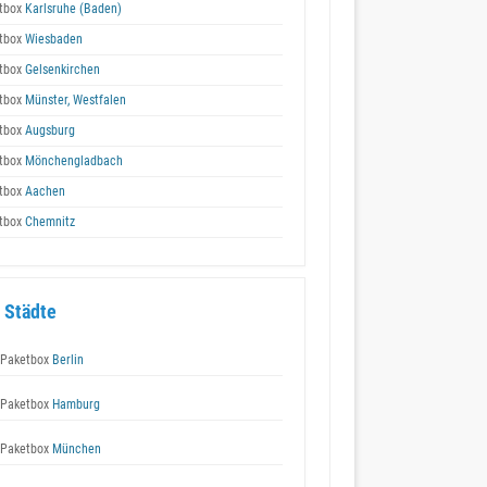
tbox
Karlsruhe (Baden)
tbox
Wiesbaden
tbox
Gelsenkirchen
tbox
Münster, Westfalen
tbox
Augsburg
tbox
Mönchengladbach
tbox
Aachen
tbox
Chemnitz
 Städte
Paketbox
Berlin
Paketbox
Hamburg
Paketbox
München