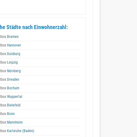
he Städte nach Einwohnerzahl:
tbox
Bremen
tbox
Hannover
tbox
Duisburg
tbox
Leipzig
tbox
Nürnberg
tbox
Dresden
tbox
Bochum
tbox
Wuppertal
tbox
Bielefeld
tbox
Bonn
tbox
Mannheim
tbox
Karlsruhe (Baden)