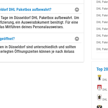
DHL Pake
DHL Pake
eldorf DHL Paketbox aufbewahrt?
DHL Pake
 7 Tage im Düsseldorf DHL Paketbox aufbewahrt. Um
fizierung, ein Ausweisdokument benötigt. Für eine
DHL Pake
das Mitführen deines Personalausweises.
DHL Pake
DHL Pake
geöffnet?
DHL Pake
n in Düsseldorf sind unterschiedlich und sollten
DHL Pake
nterlegten Öffnungszeiten können je nach Anlass
Top 20
DHL 
DHL 
DHL 