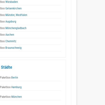
tbox
Wiesbaden
tbox
Gelsenkirchen
tbox
Münster, Westfalen
tbox
Augsburg
tbox
Mönchengladbach
tbox
Aachen
tbox
Chemnitz
tbox
Braunschweig
 Städte
Paketbox
Berlin
Paketbox
Hamburg
Paketbox
München