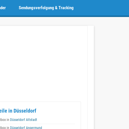
nder
Sendungsverfolgung & Tracking
eile in Düsseldorf
box in
Düsseldorf Altstadt
box in
Düsseldorf Angermund