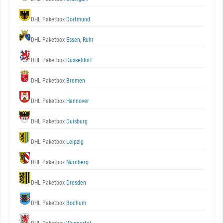
DHL Paketbox
Dortmund
DHL Paketbox
Essen, Ruhr
DHL Paketbox
Düsseldorf
DHL Paketbox
Bremen
DHL Paketbox
Hannover
DHL Paketbox
Duisburg
DHL Paketbox
Leipzig
DHL Paketbox
Nürnberg
DHL Paketbox
Dresden
DHL Paketbox
Bochum