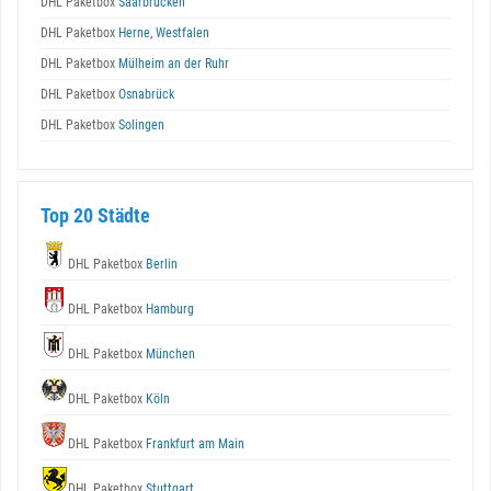
DHL Paketbox
Saarbrücken
DHL Paketbox
Herne, Westfalen
DHL Paketbox
Mülheim an der Ruhr
DHL Paketbox
Osnabrück
DHL Paketbox
Solingen
Top 20 Städte
DHL Paketbox
Berlin
DHL Paketbox
Hamburg
DHL Paketbox
München
DHL Paketbox
Köln
DHL Paketbox
Frankfurt am Main
DHL Paketbox
Stuttgart