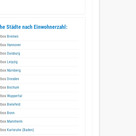
he Städte nach Einwohnerzahl:
tbox
Bremen
tbox
Hannover
tbox
Duisburg
tbox
Leipzig
tbox
Nürnberg
tbox
Dresden
tbox
Bochum
tbox
Wuppertal
tbox
Bielefeld
tbox
Bonn
tbox
Mannheim
tbox
Karlsruhe (Baden)