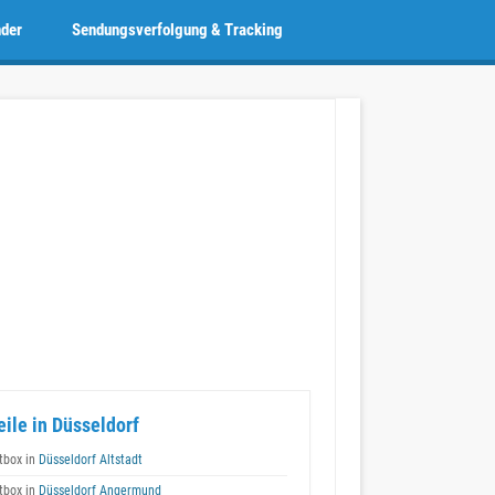
nder
Sendungsverfolgung & Tracking
eile in Düsseldorf
box in
Düsseldorf Altstadt
box in
Düsseldorf Angermund