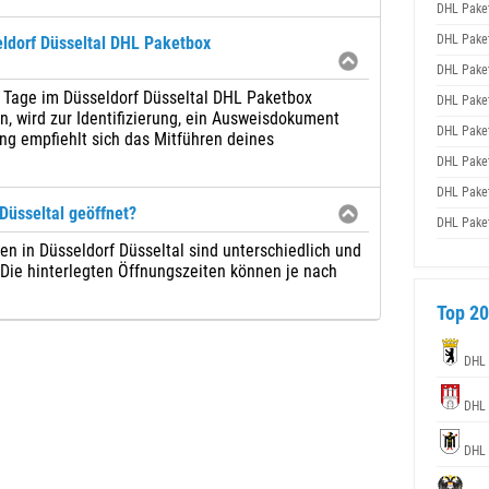
DHL Pake
DHL Pake
ldorf Düsseltal DHL Paketbox
DHL Pake
7 Tage im Düsseldorf Düsseltal DHL Paketbox
DHL Pake
 wird zur Identifizierung, ein Ausweisdokument
DHL Pake
ng empfiehlt sich das Mitführen deines
DHL Pake
DHL Pake
Düsseltal geöffnet?
DHL Pake
n in Düsseldorf Düsseltal sind unterschiedlich und
. Die hinterlegten Öffnungszeiten können je nach
Top 20
DHL 
DHL 
DHL 