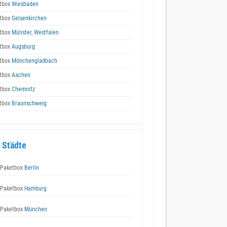
tbox
Wiesbaden
tbox
Gelsenkirchen
tbox
Münster, Westfalen
tbox
Augsburg
tbox
Mönchengladbach
tbox
Aachen
tbox
Chemnitz
tbox
Braunschweig
 Städte
Paketbox
Berlin
Paketbox
Hamburg
Paketbox
München