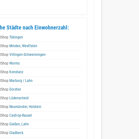
he Städte nach Einwohnerzahl:
tShop
Tübingen
tShop
Minden, Westfalen
tShop
Villingen-Schwenningen
tShop
Worms
tShop
Konstanz
tShop
Marburg / Lahn
tShop
Dorsten
tShop
Lüdenscheid
tShop
Neumünster, Holstein
tShop
Castrop-Rauxel
tShop
Gießen, Lahn
tShop
Gladbeck