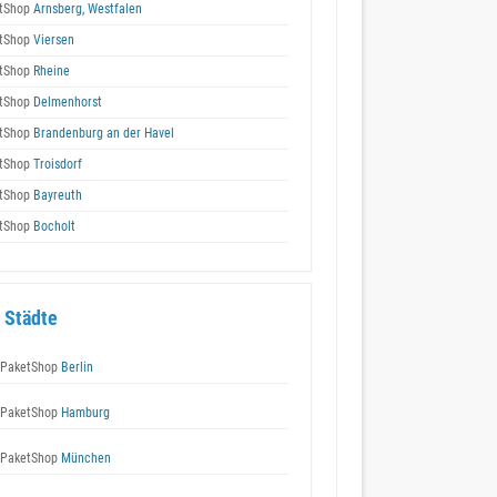
tShop
Arnsberg, Westfalen
tShop
Viersen
tShop
Rheine
tShop
Delmenhorst
tShop
Brandenburg an der Havel
tShop
Troisdorf
tShop
Bayreuth
tShop
Bocholt
 Städte
 PaketShop
Berlin
 PaketShop
Hamburg
 PaketShop
München