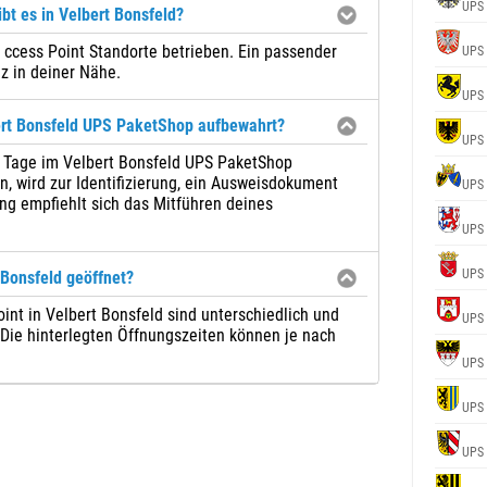
UPS
bt es in Velbert Bonsfeld?
 ccess Point Standorte betrieben. Ein passender
UPS
z in deiner Nähe.
UPS
ert Bonsfeld UPS PaketShop aufbewahrt?
UPS
7 Tage im Velbert Bonsfeld UPS PaketShop
 wird zur Identifizierung, ein Ausweisdokument
UPS
ng empfiehlt sich das Mitführen deines
UPS
UPS
Bonsfeld geöffnet?
int in Velbert Bonsfeld sind unterschiedlich und
UPS
. Die hinterlegten Öffnungszeiten können je nach
UPS
UPS
UPS