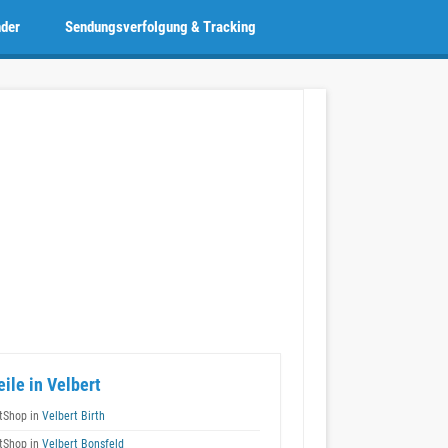
nder
Sendungsverfolgung & Tracking
eile in Velbert
tShop in
Velbert Birth
tShop in
Velbert Bonsfeld