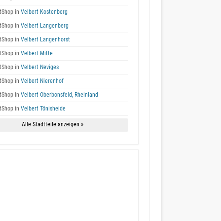
tShop in
Velbert Kostenberg
tShop in
Velbert Langenberg
tShop in
Velbert Langenhorst
tShop in
Velbert Mitte
tShop in
Velbert Neviges
tShop in
Velbert Nierenhof
tShop in
Velbert Oberbonsfeld, Rheinland
tShop in
Velbert Tönisheide
Alle Stadtteile anzeigen »