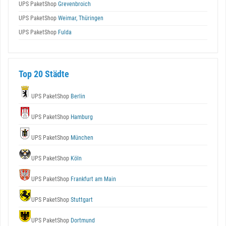
UPS PaketShop
Grevenbroich
UPS PaketShop
Weimar, Thüringen
UPS PaketShop
Fulda
Top 20 Städte
UPS PaketShop
Berlin
UPS PaketShop
Hamburg
UPS PaketShop
München
UPS PaketShop
Köln
UPS PaketShop
Frankfurt am Main
UPS PaketShop
Stuttgart
UPS PaketShop
Dortmund