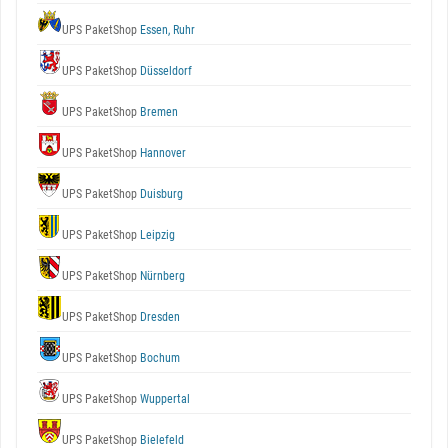
UPS PaketShop
Essen, Ruhr
UPS PaketShop
Düsseldorf
UPS PaketShop
Bremen
UPS PaketShop
Hannover
UPS PaketShop
Duisburg
UPS PaketShop
Leipzig
UPS PaketShop
Nürnberg
UPS PaketShop
Dresden
UPS PaketShop
Bochum
UPS PaketShop
Wuppertal
UPS PaketShop
Bielefeld