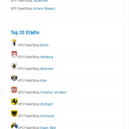
UPS PaketShop
Salzkotten
UPS PaketShop
Achern (Baden)
Top 20 Städte
UPS PaketShop
Berlin
UPS PaketShop
Hamburg
UPS PaketShop
München
UPS PaketShop
Köln
UPS PaketShop
Frankfurt am Main
UPS PaketShop
Stuttgart
UPS PaketShop
Dortmund
UPS PaketShop
Essen, Ruhr