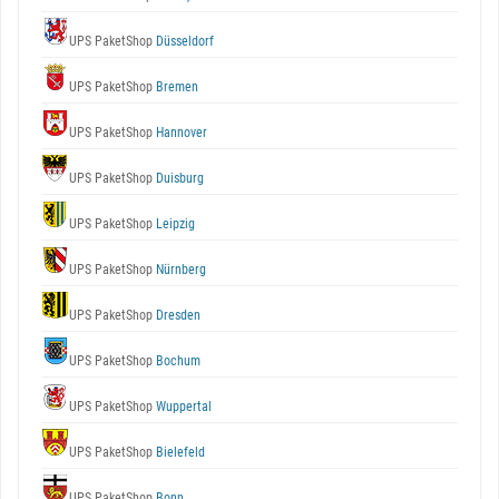
UPS PaketShop
Düsseldorf
UPS PaketShop
Bremen
UPS PaketShop
Hannover
UPS PaketShop
Duisburg
UPS PaketShop
Leipzig
UPS PaketShop
Nürnberg
UPS PaketShop
Dresden
UPS PaketShop
Bochum
UPS PaketShop
Wuppertal
UPS PaketShop
Bielefeld
UPS PaketShop
Bonn