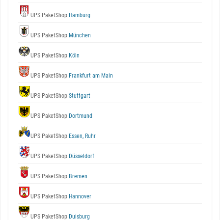
UPS PaketShop
Hamburg
UPS PaketShop
München
UPS PaketShop
Köln
UPS PaketShop
Frankfurt am Main
UPS PaketShop
Stuttgart
UPS PaketShop
Dortmund
UPS PaketShop
Essen, Ruhr
UPS PaketShop
Düsseldorf
UPS PaketShop
Bremen
UPS PaketShop
Hannover
UPS PaketShop
Duisburg