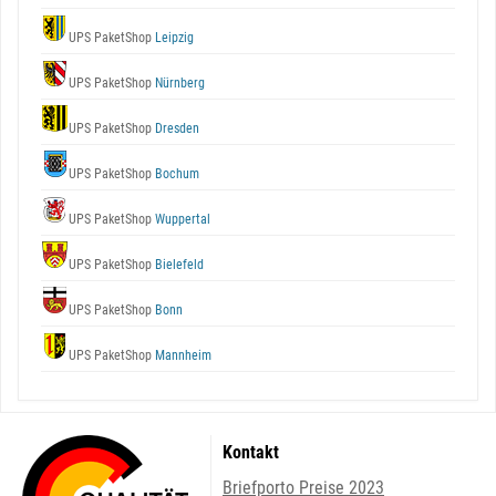
UPS PaketShop
Leipzig
UPS PaketShop
Nürnberg
UPS PaketShop
Dresden
UPS PaketShop
Bochum
UPS PaketShop
Wuppertal
UPS PaketShop
Bielefeld
UPS PaketShop
Bonn
UPS PaketShop
Mannheim
Kontakt
Briefporto Preise 2023