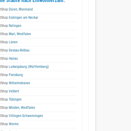
he Städte nach Einwohnerzahl:
tShop
Düren, Rheinland
tShop
Esslingen am Neckar
tShop
Ratingen
tShop
Marl, Westfalen
tShop
Lünen
tShop
Dessau-Roßlau
tShop
Hanau
tShop
Ludwigsburg (Württemberg)
tShop
Flensburg
tShop
Wilhelmshaven
tShop
Velbert
tShop
Tübingen
tShop
Minden, Westfalen
tShop
Villingen-Schwenningen
tShop
Worms