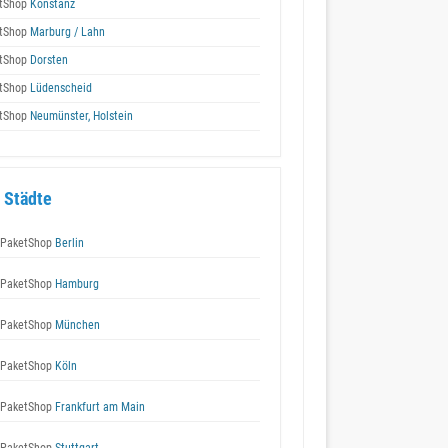
tShop
Konstanz
tShop
Marburg / Lahn
tShop
Dorsten
tShop
Lüdenscheid
tShop
Neumünster, Holstein
 Städte
 PaketShop
Berlin
 PaketShop
Hamburg
 PaketShop
München
 PaketShop
Köln
 PaketShop
Frankfurt am Main