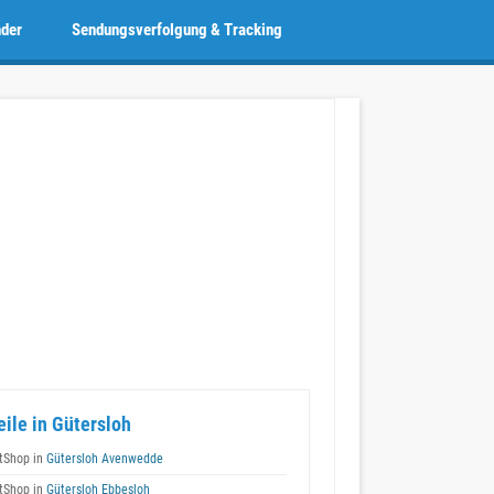
nder
Sendungsverfolgung & Tracking
eile in Gütersloh
tShop in
Gütersloh Avenwedde
tShop in
Gütersloh Ebbesloh