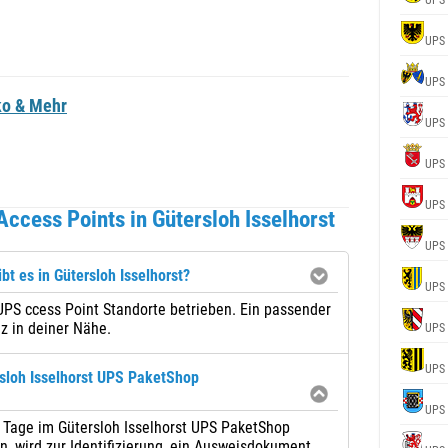
UPS
UPS
UPS
ko & Mehr
UPS
UPS
UPS
ccess Points in Gütersloh Isselhorst
UPS
bt es in Gütersloh Isselhorst?
UPS
 UPS ccess Point Standorte betrieben. Ein passender
z in deiner Nähe.
UPS
UPS
sloh Isselhorst UPS PaketShop
UPS
7 Tage im Gütersloh Isselhorst UPS PaketShop
 wird zur Identifizierung, ein Ausweisdokument